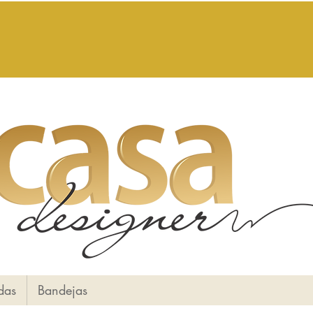
das
Bandejas