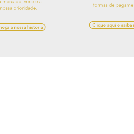
 mercado, você é a
formas de pagame
nossa prioridade.
Clique aqui e saiba
eça a nossa história
os de Uso
Contato
Política de
e Decorações, Avenida Presidente Castelo Branco, 528,
Alagoas, 57480-000, Brasil
641-1945 / (82) 99970-5537 /
casadesigner.sac@gmail.c
cial: Casa Designer Comercio de Moveis e Decoracoes
6/0001-84. Copyright Casa Designer - Todos os direito