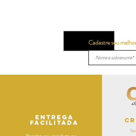
Cadastre seu melhor 
Entrega
Cr
facilitada
Te
Receba seu produto no