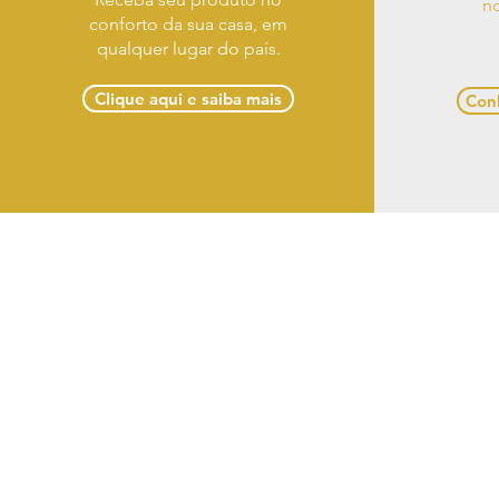
no
conforto da sua casa, em
qualquer lugar do país.
Clique aqui e saiba mais
Conh
Term
Casa Designer Móveis 
(82) 3
Razão So
CNPJ: 18.431.97