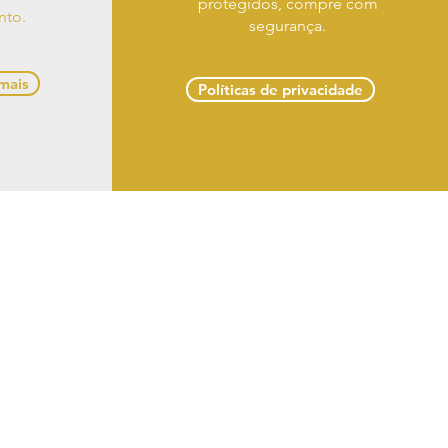
protegidos, compre com
nto.
segurança.
 mais
Políticas de privacidade
 troca e devoluções
 Delmiro Gouveia -
om
 LTDA
s reservados