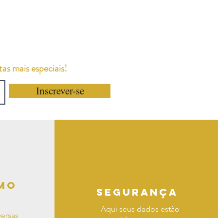
as mais especiais!
Inscrever-se
mo
segurança
Aqui seus dados estão
ersas