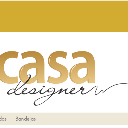
das
Bandejas