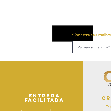
Cadastre seu melhor 
Entrega
Cr
facilitada
Te
Receba seu produto no