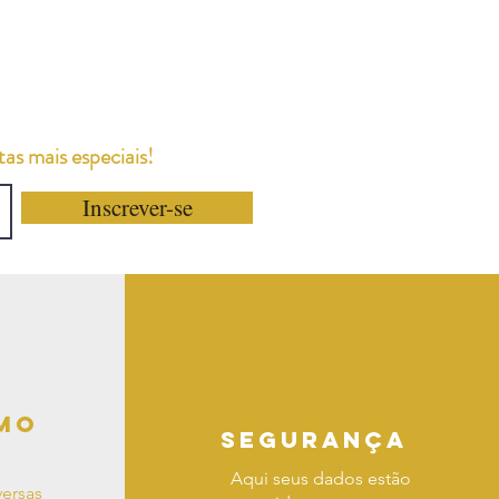
as mais especiais!
Inscrever-se
mo
segurança
Aqui seus dados estão
ersas