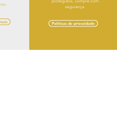
protegidos, compre com
nto.
segurança.
 mais
Políticas de privacidade
 troca e devoluções
 Delmiro Gouveia -
om
 LTDA
s reservados