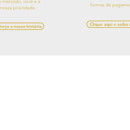
 mercado, você é a
formas de pagame
nossa prioridade.
Clique aqui e saiba
eça a nossa história
os de Uso
Contato
Política de
e Decorações, Avenida Presidente Castelo Branco, 528,
Alagoas, 57480-000, Brasil
641-1945 / (82) 99970-5537 /
casadesigner.sac@gmail.c
cial: Casa Designer Comercio de Moveis e Decoracoes
6/0001-84. Copyright Casa Designer - Todos os direito