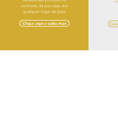
no
conforto da sua casa, em
qualquer lugar do país.
Clique aqui e saiba mais
Conh
Term
Casa Designer Móveis 
(82) 3
Razão So
CNPJ: 18.431.97