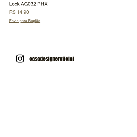
Lock AG032 PHX
Preço
R$ 14,90
Envio para Região
casadesigneroficial