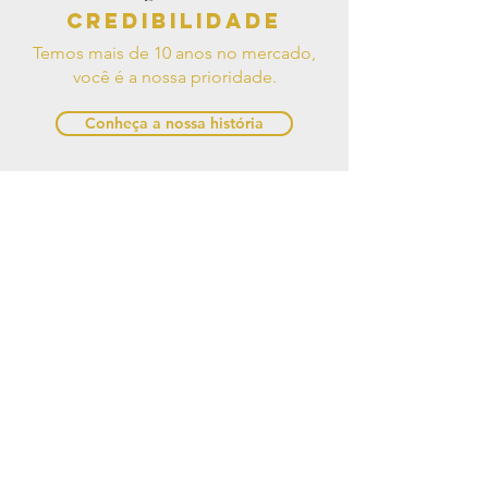
Credibilidade
Temos mais de 10 anos no mercado,
você é a nossa prioridade.
Conheça a nossa história
Pague como
quiser!
Trabalhamos com diversas formas de
pagamento.
Clique aqui e saiba mais