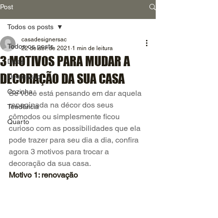
Post
Todos os posts
casadesignersac
Todos os posts
22 de abr. de 2021
1 min de leitura
3 MOTIVOS PARA MUDAR A
Dicas
DECORAÇÃO DA SUA CASA
Decoração
Cozinha
Se você está pensando em dar aquela 
repaginada na décor dos seus 
Tendência
cômodos ou simplesmente ficou 
Quarto
curioso com as possibilidades que ela 
pode trazer para seu dia a dia, confira 
agora 3 motivos para trocar a 
decoração da sua casa.
Motivo 1: renovação