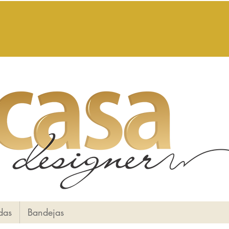
das
Bandejas