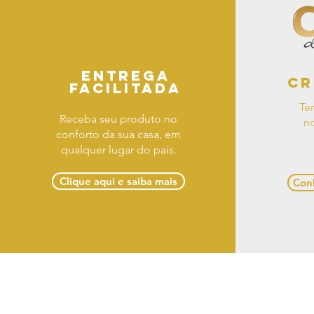
Entrega
Cr
facilitada
Te
Receba seu produto no
no
conforto da sua casa, em
qualquer lugar do país.
Clique aqui e saiba mais
Conh
Term