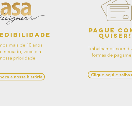
Pague co
edibilidade
quiser!
mos mais de 10 anos
Trabalhamos com div
 mercado, você é a
formas de pagame
nossa prioridade.
Clique aqui e saiba
eça a nossa história
os de Uso
Contato
Política de