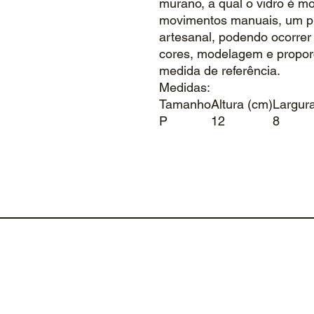
murano, a qual o vidro é m
movimentos manuais, um pro
artesanal, podendo ocorrer
cores, modelagem e propor
medida de referência.
Medidas:
Tamanho
Altura (cm)
Largur
P
12
8