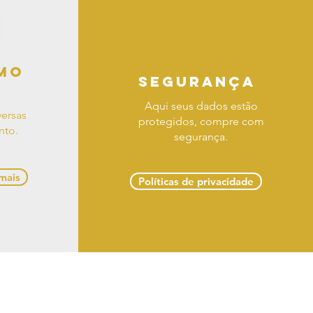
mo
segurança
Aqui seus dados estão
ersas
protegidos, compre com
nto.
segurança.
 mais
Políticas de privacidade
 troca e devoluções