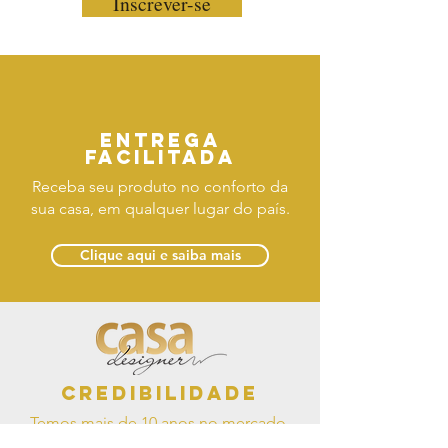
Inscrever-se
Entrega
facilitada
Receba seu produto no conforto da
sua casa, em qualquer lugar do país.
Clique aqui e saiba mais
Credibilidade
Temos mais de 10 anos no mercado,
você é a nossa prioridade.