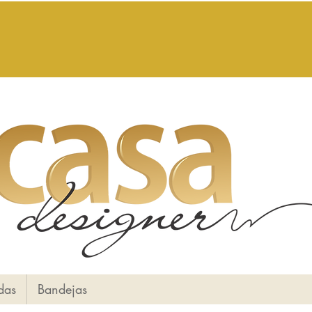
das
Bandejas