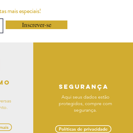
as mais especiais!
Inscrever-se
mo
segurança
Aqui seus dados estão
ersas
protegidos, compre com
nto.
segurança.
 mais
Políticas de privacidade