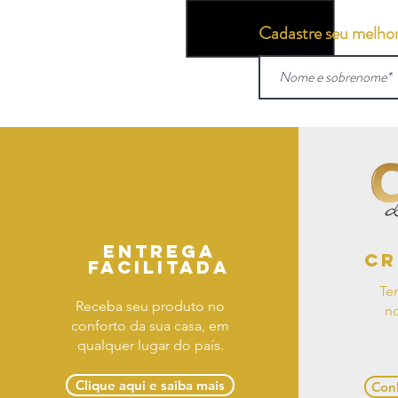
Cadastre seu melhor 
Entrega
Cr
facilitada
Te
Receba seu produto no
no
conforto da sua casa, em
qualquer lugar do país.
Clique aqui e saiba mais
Conh