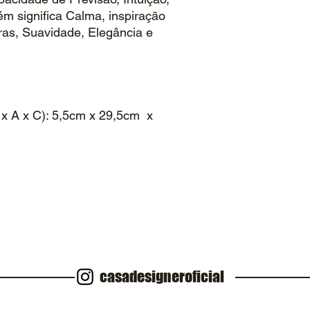
ém significa Calma, inspiração
uras, Suavidade, Elegância e
x A x C): 5,5cm x 29,5cm x
casadesigneroficial