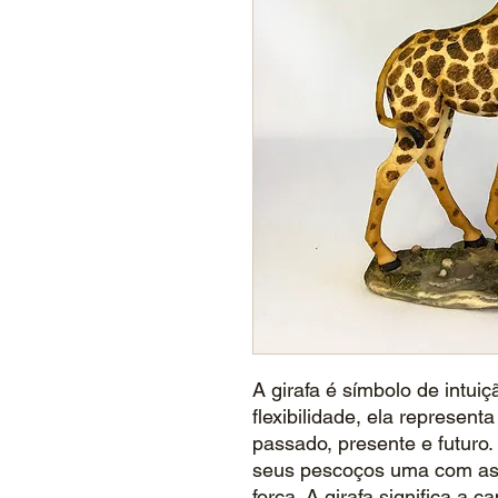
A girafa é símbolo de intuiç
flexibilidade, ela represent
passado, presente e futuro
seus pescoços uma com as 
força. A girafa significa a 