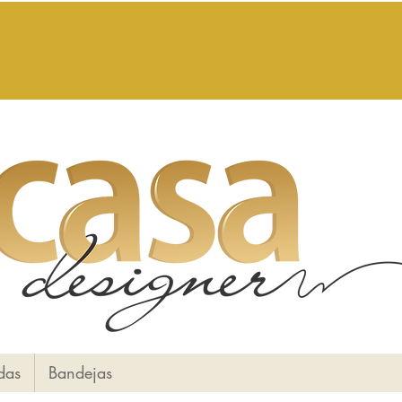
das
Bandejas