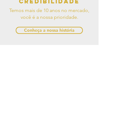
Credibilidade
Temos mais de 10 anos no mercado,
você é a nossa prioridade.
Conheça a nossa história
Pague como
quiser!
Trabalhamos com diversas formas de
pagamento.
Clique aqui e saiba mais