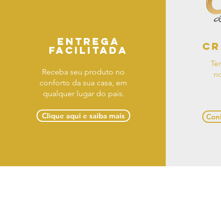
Entrega
Cr
facilitada
Te
Receba seu produto no
no
conforto da sua casa, em
qualquer lugar do país.
Clique aqui e saiba mais
Conh
Term
Casa Designer Móveis 