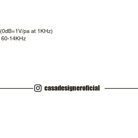
B (0dB=1V/pa at 1KHz)
: 60-14KHz
casadesigneroficial