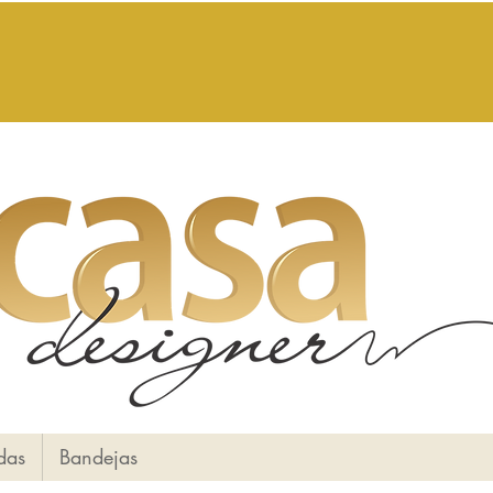
das
Bandejas