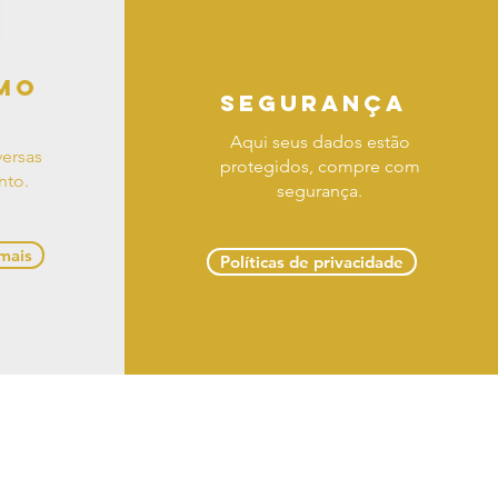
mo
segurança
Aqui seus dados estão
ersas
protegidos, compre com
nto.
segurança.
 mais
Políticas de privacidade
 troca e devoluções
 Delmiro Gouveia -