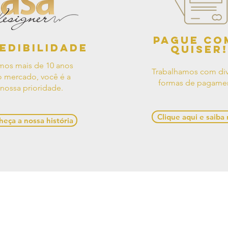
Pague co
edibilidade
quiser!
mos mais de 10 anos
Trabalhamos com div
 mercado, você é a
formas de pagame
nossa prioridade.
Clique aqui e saiba
eça a nossa história
os de Uso
Contato
Política de
e Decorações, Avenida Presidente Castelo Branco, 528,