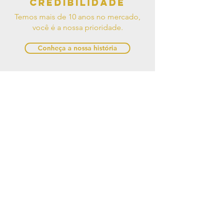
Credibilidade
Temos mais de 10 anos no mercado,
você é a nossa prioridade.
Conheça a nossa história
Pague como
quiser!
Trabalhamos com diversas formas de
pagamento.
Clique aqui e saiba mais