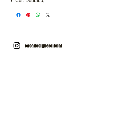
Cor: Dourado;
casadesigneroficial