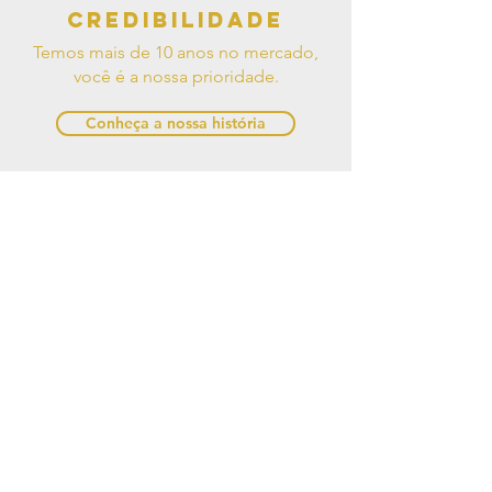
Credibilidade
Temos mais de 10 anos no mercado,
você é a nossa prioridade.
Conheça a nossa história
Pague como
quiser!
Trabalhamos com diversas formas de
pagamento.
Clique aqui e saiba mais