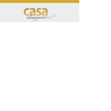
Credibilidade
Temos mais de 10 anos no mercado,
você é a nossa prioridade.
Conheça a nossa história
Pague como
quiser!
Trabalhamos com diversas formas de
pagamento.