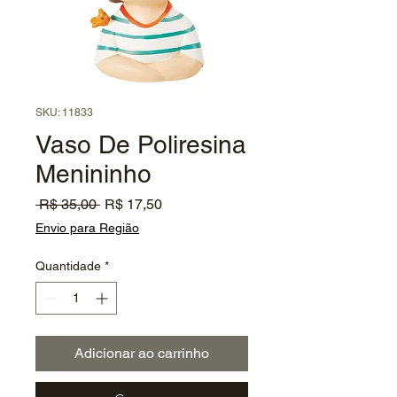
SKU: 11833
Vaso De Poliresina
Menininho
Preço
Preço
 R$ 35,00 
R$ 17,50
normal
promocional
Envio para Região
Quantidade
*
Adicionar ao carrinho