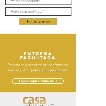
Inscrever-se
Entrega
facilitada
Receba seu produto no conforto da
sua casa, em qualquer lugar do país.
Clique aqui e saiba mais