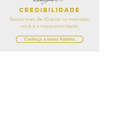
Credibilidade
Temos mais de 10 anos no mercado,
você é a nossa prioridade.
Conheça a nossa história
Pague como
quiser!
Trabalhamos com diversas formas de
pagamento.
Clique aqui e saiba mais