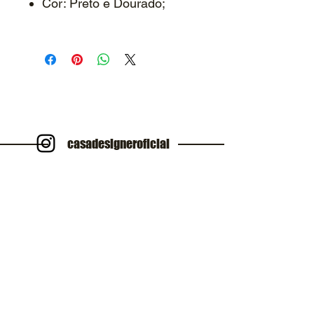
Cor: Preto e Dourado;
casadesigneroficial