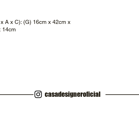
x A x C): (G) 16cm x 42cm x
x 14cm
casadesigneroficial