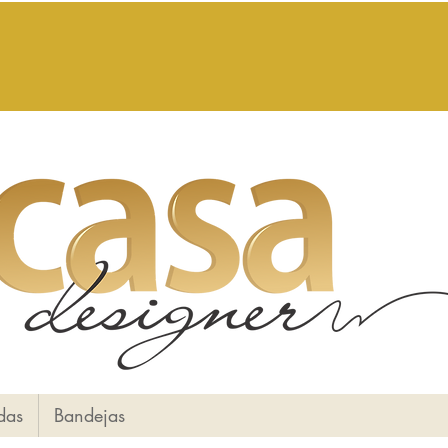
das
Bandejas