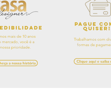
Pague co
edibilidade
quiser!
mos mais de 10 anos
Trabalhamos com div
 mercado, você é a
formas de pagame
nossa prioridade.
Clique aqui e saiba
eça a nossa história
os de Uso
Contato
Política de