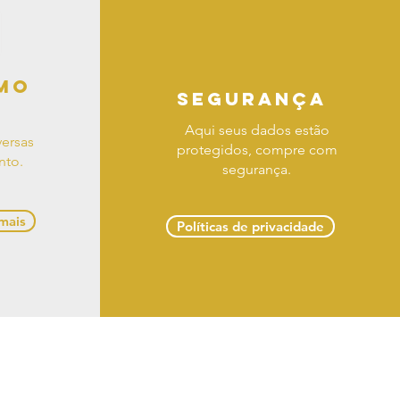
mo
segurança
Aqui seus dados estão
ersas
protegidos, compre com
nto.
segurança.
 mais
Políticas de privacidade
 troca e devoluções