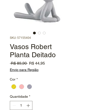
SKU: 57155404
Vasos Robert
Planta Deitado
Preço
Preço
 R$ 89,90 
R$ 44,95
normal
promocional
Envio para Região
Cor
*
Quantidade
*