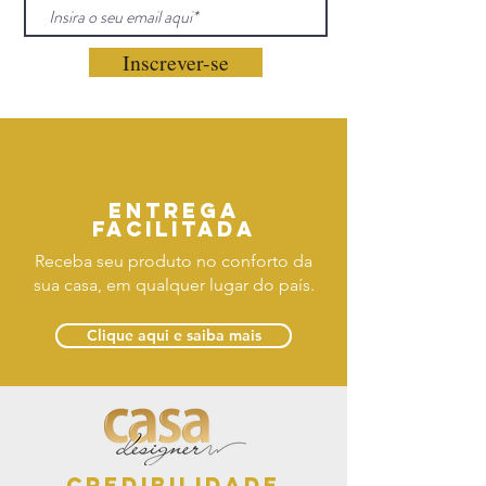
Inscrever-se
Entrega
facilitada
Receba seu produto no conforto da
sua casa, em qualquer lugar do país.
Clique aqui e saiba mais
Credibilidade