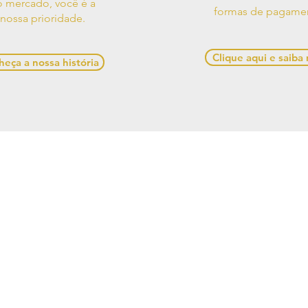
 mercado, você é a
formas de pagame
nossa prioridade.
Clique aqui e saiba
eça a nossa história
os de Uso
Contato
Política de
e Decorações, Avenida Presidente Castelo Branco, 528,
Alagoas, 57480-000, Brasil
641-1945 / (82) 99970-5537 /
casadesigner.sac@gmail.c
cial: Casa Designer Comercio de Moveis e Decoracoes
6/0001-84. Copyright Casa Designer - Todos os direito