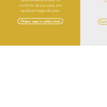
no
conforto da sua casa, em
qualquer lugar do país.
Clique aqui e saiba mais
Conh
Term
Casa Designer Móveis 
(82) 3
Razão So
CNPJ: 18.431.97