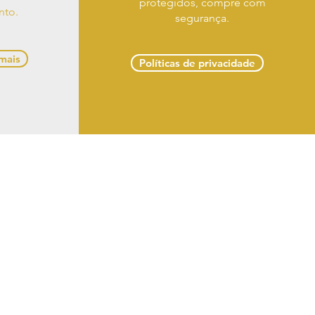
protegidos, compre com
nto.
segurança.
 mais
Políticas de privacidade
 troca e devoluções
 Delmiro Gouveia -
om
 LTDA
s reservados