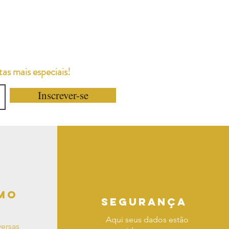
as mais especiais!
Inscrever-se
mo
segurança
Aqui seus dados estão
ersas