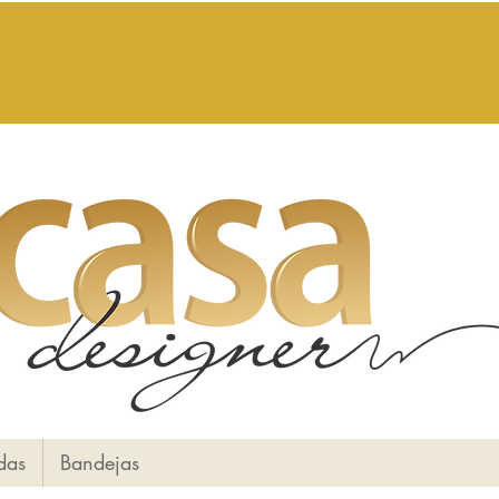
das
Bandejas