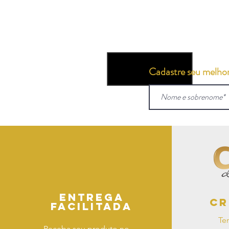
Cadastre seu melhor 
Entrega
Cr
facilitada
Te
Receba seu produto no