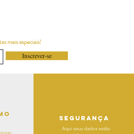
as mais especiais!
Inscrever-se
mo
segurança
Aqui seus dados estão
ersas