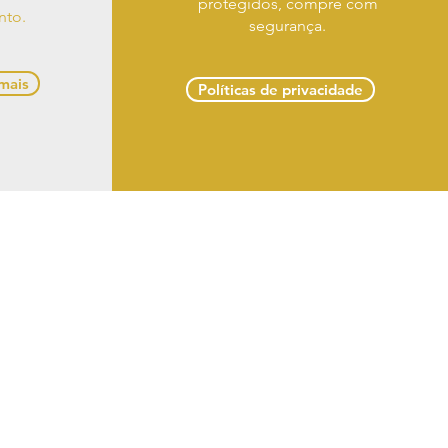
protegidos, compre com
nto.
segurança.
 mais
Políticas de privacidade
 troca e devoluções
 Delmiro Gouveia -
om
 LTDA
s reservados