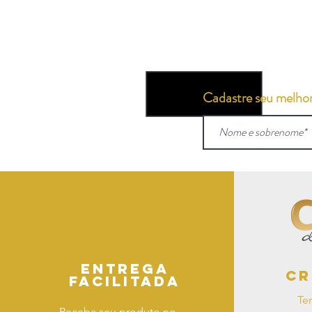
Cadastre seu melhor 
Entrega
Cr
facilitada
Te
Receba seu produto no