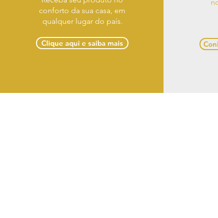
no
conforto da sua casa, em
qualquer lugar do país.
Clique aqui e saiba mais
Conh
Term
Casa Designer Móveis 
(82) 3
Razão So
CNPJ: 18.431.97