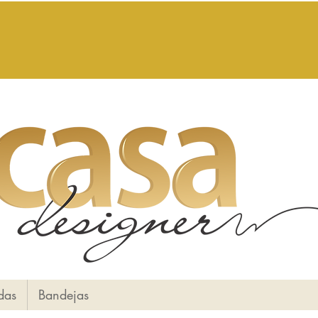
das
Bandejas