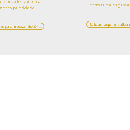
 mercado, você é a
formas de pagame
nossa prioridade.
Clique aqui e saiba
eça a nossa história
os de Uso
Contato
Política de
e Decorações, Avenida Presidente Castelo Branco, 528,
Alagoas, 57480-000, Brasil
641-1945 / (82) 99970-5537 /
casadesigner.sac@gmail.c
cial: Casa Designer Comercio de Moveis e Decoracoes
6/0001-84. Copyright Casa Designer - Todos os direito