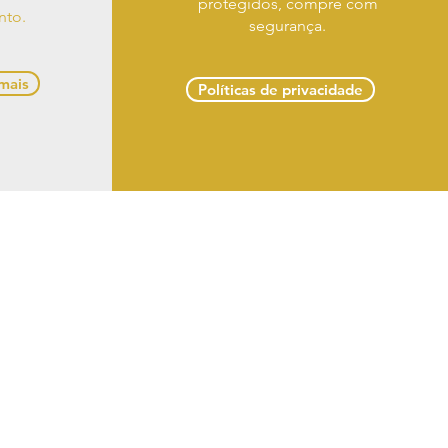
protegidos, compre com
nto.
segurança.
 mais
Políticas de privacidade
 troca e devoluções
 Delmiro Gouveia -
om
 LTDA
s reservados