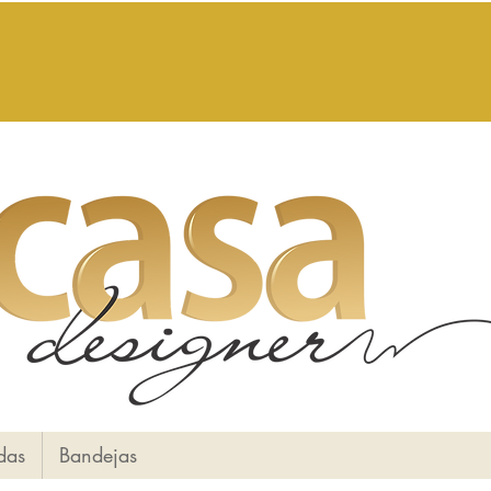
das
Bandejas