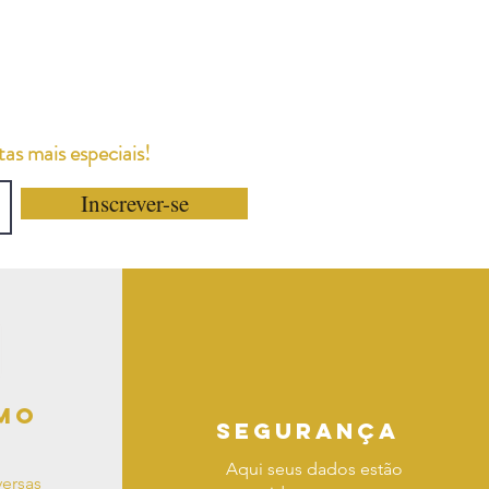
as mais especiais!
Inscrever-se
mo
segurança
Aqui seus dados estão
ersas