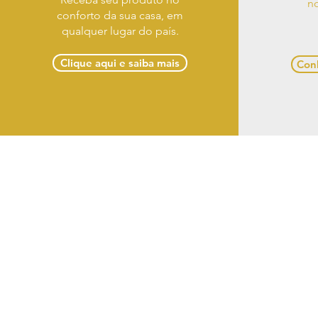
no
conforto da sua casa, em
qualquer lugar do país.
Clique aqui e saiba mais
Conh
Term
Casa Designer Móveis 
(82) 3
Razão So
CNPJ: 18.431.97