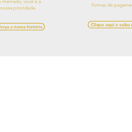
 mercado, você é a
formas de pagame
nossa prioridade.
Clique aqui e saiba
eça a nossa história
os de Uso
Contato
Política de
e Decorações, Avenida Presidente Castelo Branco, 528,
Alagoas, 57480-000, Brasil
641-1945 / (82) 99970-5537 /
casadesigner.sac@gmail.c
cial: Casa Designer Comercio de Moveis e Decoracoes
6/0001-84. Copyright Casa Designer - Todos os direito