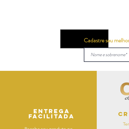
Cadastre seu melhor 
Entrega
Cr
facilitada
Te
Receba seu produto no