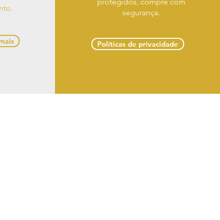
protegidos, compre com
nto.
segurança.
 mais
Políticas de privacidade
 troca e devoluções
 Delmiro Gouveia -
om
 LTDA
s reservados