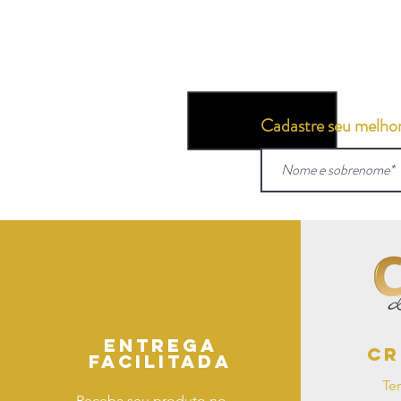
Cadastre seu melhor 
Entrega
Cr
facilitada
Te
Receba seu produto no