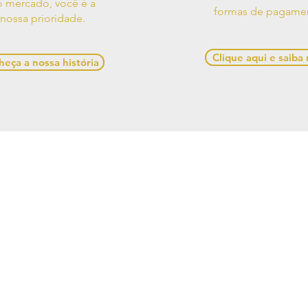
 mercado, você é a
formas de pagame
nossa prioridade.
Clique aqui e saiba
eça a nossa história
os de Uso
Contato
Política de
e Decorações, Avenida Presidente Castelo Branco, 528,
Alagoas, 57480-000, Brasil
641-1945 / (82) 99970-5537 /
casadesigner.sac@gmail.c
cial: Casa Designer Comercio de Moveis e Decoracoes
6/0001-84. Copyright Casa Designer - Todos os direito