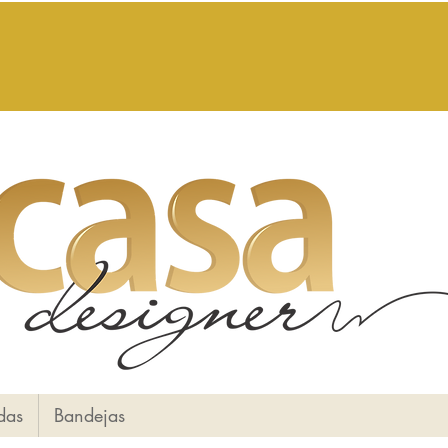
das
Bandejas