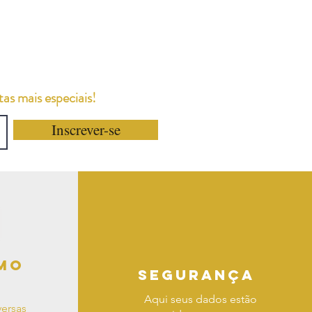
as mais especiais!
Inscrever-se
mo
segurança
Aqui seus dados estão
ersas