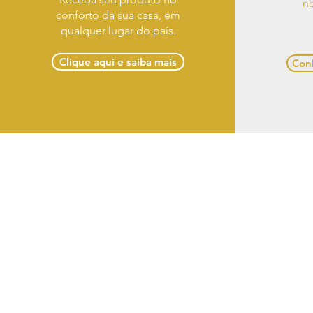
no
conforto da sua casa, em
qualquer lugar do país.
Clique aqui e saiba mais
Conh
Term
Casa Designer Móveis 
(82) 3
Razão So
CNPJ: 18.431.97