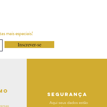
as mais especiais!
Inscrever-se
mo
segurança
Aqui seus dados estão
ersas