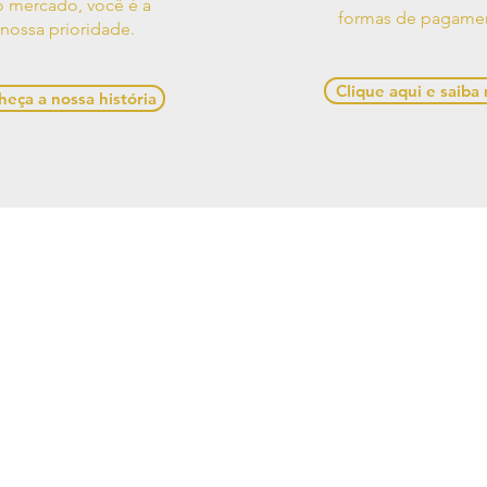
 mercado, você é a
formas de pagame
nossa prioridade.
Clique aqui e saiba
eça a nossa história
os de Uso
Contato
Política de
e Decorações, Avenida Presidente Castelo Branco, 528,
Alagoas, 57480-000, Brasil
641-1945 / (82) 99970-5537 /
casadesigner.sac@gmail.c
cial: Casa Designer Comercio de Moveis e Decoracoes
6/0001-84. Copyright Casa Designer - Todos os direito