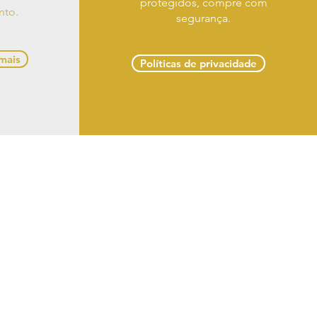
protegidos, compre com
nto.
segurança.
 mais
Políticas de privacidade
 troca e devoluções
 Delmiro Gouveia -
om
 LTDA
s reservados