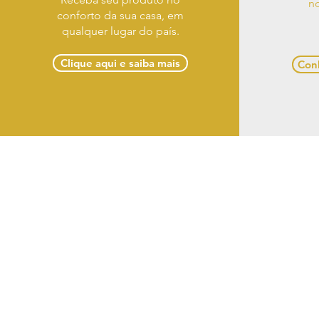
no
conforto da sua casa, em
qualquer lugar do país.
Clique aqui e saiba mais
Conh
Term
Casa Designer Móveis 
(82) 3
Razão So
CNPJ: 18.431.97