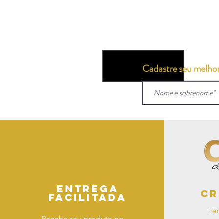
Cadastre seu melhor 
Entrega
Cr
facilitada
Te
Receba seu produto no