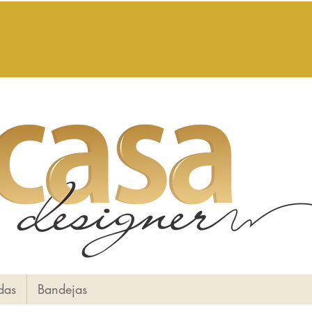
das
Bandejas