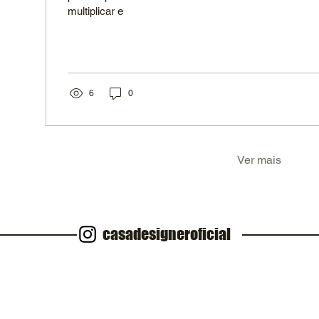
multiplicar e
6
0
Ver mais
casadesigneroficial