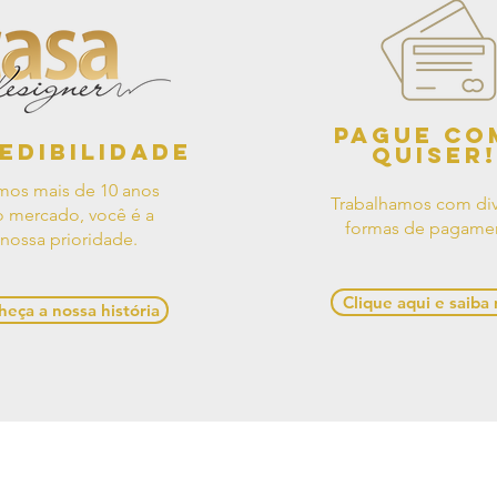
Pague co
edibilidade
quiser!
mos mais de 10 anos
Trabalhamos com div
 mercado, você é a
formas de pagame
nossa prioridade.
Clique aqui e saiba
eça a nossa história
os de Uso
Contato
Política de