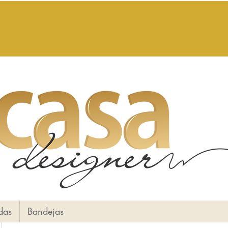
das
Bandejas