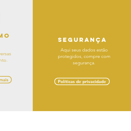
mo
segurança
Aqui seus dados estão
ersas
protegidos, compre com
nto.
segurança.
 mais
Políticas de privacidade
 troca e devoluções