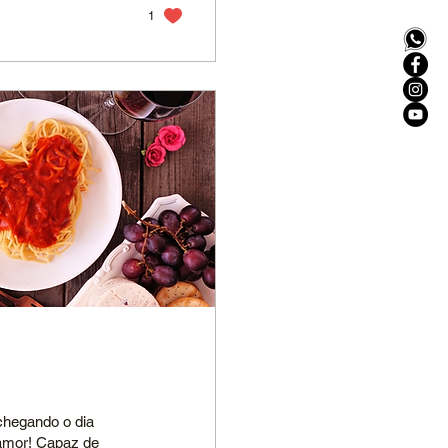
1
egando o dia
 amor! Capaz de