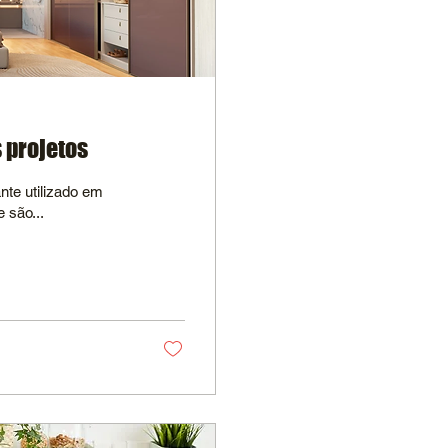
s projetos
nte utilizado em
 são...