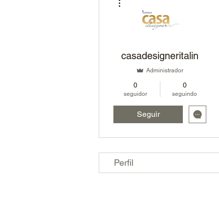
casadesigneritalin
Administrador
0
0
seguidor
seguindo
Seguir
Perfil