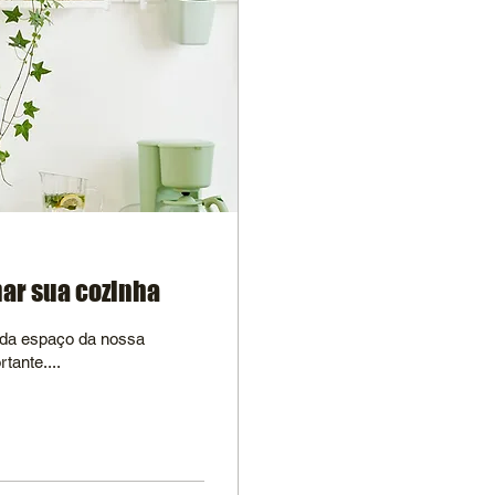
mar sua cozinha
ada espaço da nossa
tante....